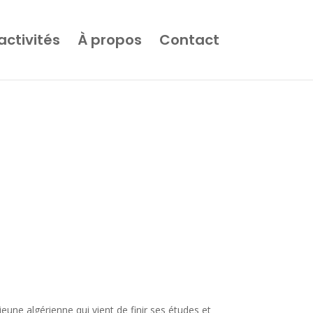
activités
À propos
Contact
eune algérienne qui vient de finir ses études et