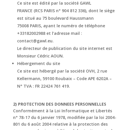
Ce site est édité par la société
GAWL
FRANCE
(RCS PARIS n° 904 812 336), dont le siège
est situé au
75 boulevard
Haussmann
7500
8
PARIS
,
ayant le numéro de téléphone
+33
182002988 et l’adresse
mail :
contact@
gawl.eu
.
Le directeur de publication du site internet est
Monsieur Cédric AOUN.
Hébergement du site
Ce site est hébergé par la société OVH, 2 rue
Kellermann, 59100 Roubaix – Code APE
6202A –
N° TVA : FR 22424 761 419.
2) PROTECTION DES DONNEES PERSONNELLES
Conformément à la Loi Informatique et Libertés
n° 78-17 du 6 janvier 1978, modifiée par la
loi 2004-
801 du 6 août 2004 relative à la protection des