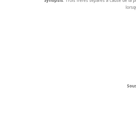
Synopsis
: Trois frères séparés à cause de la 
lorsq
Sous