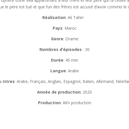
propriété d’une villa appartenant à leur mère et leur père qui l’a cé
ue le père est tué et que l’un des frères est accusé d’avoir commis le 
Réalisation
:
Ali Tahiri
Pays
: Maroc
Genre
: Drame
Nombres d’épisodes
: 30
Durée
: 45 min
Langue
: Arabe
-titres
: Arabe, Français, Anglais, Espagnol, Italien, Allemand, Néerla
Année de production
: 2020
Production
: Ali’n production